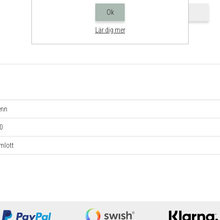
Ok
Lägg i önskelistan
Lär dig mer
enn
,0
mlott