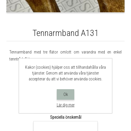
Tennarmband A131
Tennarmband med tre flätor omlott om varandra med en enkel
tenntrådsfläta.
Kakor (cookies) hjälper oss att tillhandahålla våra
*
Längd
tjänster. Genom att använda våra tjänster
Mät runt handleden och lägg till 1,5 cm för rätt längd
accepterar du att vi behöver använda cookies.
Ok
*
Färg
Lär dig mer
Speciella önskemål