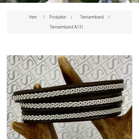
Attributnamn
Attributvärde
Hem
/
Produkter
/
Tennarmband
/
Tennarmband A131