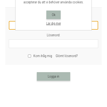
Har du handlat förut? Logga in
accepterar du att vi behöver använda cookies.
Ok
E-post:
Lär dig mer
Lösenord:
Kom ihåg mig
Glömt lösenord?
Logga in